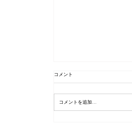
スポーツ戦略論① プレイヤ
コメント
ーは性格が悪い
大学の授業を受けていたら無性に
自分も15回分の授業を作ってみた
コメントを追加…
くなった。制作しながら思うが、
どれだけ自分の興味がある分野だ
としても90分を15回、喋る分の資
料を作るのはとんでもない苦労で