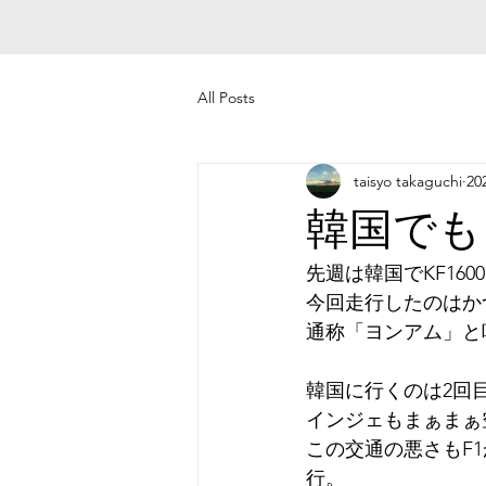
All Posts
taisyo takaguchi
2
韓国でも
先週は韓国でKF16
今回走行したのはか
通称「ヨンアム」と
韓国に行くのは2回
インジェもまぁまぁ
この交通の悪さもF
行。