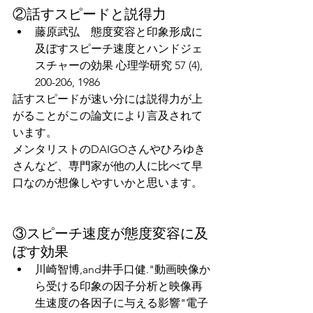
②話すスピードと説得力​
藤原武弘　態度変容と印象形成に
及ぼすスピーチ速度とハンドジェ
スチャーの効果 心理学研究 57 (4), 
200-206, 1986 ​
話すスピードが速い分には説得力が上
がることがこの論文により言及されて
います。
メンタリストのDAIGOさんやひろゆき
さんなど、専門家が他の人に比べて早
口なのが想像しやすいかと思います。
③スピーチ速度が態度変容に及
ぼす効果​
川崎智博,and井手口健."動画映像か
ら受ける印象の因子分析と映像再
生速度の各因子に与える影響"電子