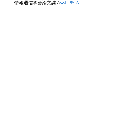
情報通信学会論文誌 A
Vol.J85-A
No.9    pp.1022-1025(2002)​
速いスピーチ速度のほうが活発的な印
象を上げることが言及されています。
これらの先行研究を用いて、仮説が正
しい方向であることを確認して、本研
究に臨むことになりました。
本研究と結果は次のブログで公開して
います。よかったらご覧ください。
すべて表示
最新記事